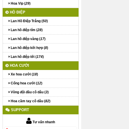
Hoa Vip (
29
)
HỒ ĐIỆP
Lan Hồ Điệp Trắng (
50
)
Lan hồ điệp tím (
28
)
Lan hồ điệp vàng (
17
)
Lan hồ điệp kết hợp (
8
)
Lan hồ điệp tết (
174
)
HOA CƯỚI
Xe hoa cưới (
18
)
Cổng hoa cưới (
12
)
Vòng đội đầu cô dâu (
3
)
Hoa cầm tay cô dâu (
82
)
SUPPORT
Tư vấn nhanh