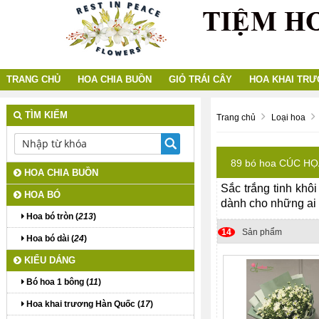
TRANG CHỦ
HOA CHIA BUỒN
GIỎ TRÁI CÂY
HOA KHAI TR
TÌM KIẾM
Trang chủ
Loại hoa
89 bó hoa CÚC HỌA
HOA CHIA BUỒN
Sắc trắng tinh khô
HOA BÓ
dành cho những ai 
Hoa bó tròn (
213
)
14
Sản phẩm
Hoa bó dài (
24
)
KIỂU DÁNG
Bó hoa 1 bông (
11
)
Hoa khai trương Hàn Quốc (
17
)