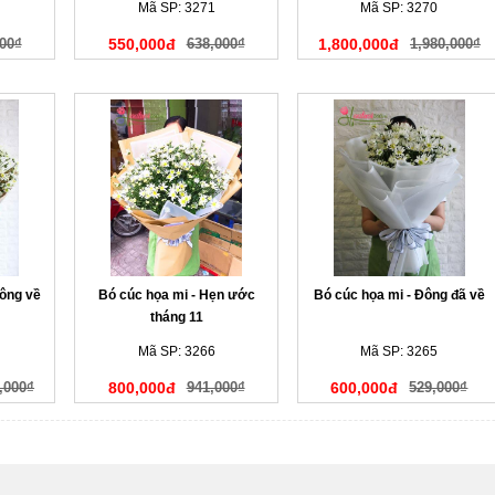
Mã SP: 3271
Mã SP: 3270
00₫
550,000đ
638,000₫
1,800,000đ
1,980,000₫
đông về
Bó cúc họa mi - Hẹn ước
Bó cúc họa mi - Đông đã về
tháng 11
Mã SP: 3266
Mã SP: 3265
,000₫
800,000đ
941,000₫
600,000đ
529,000₫