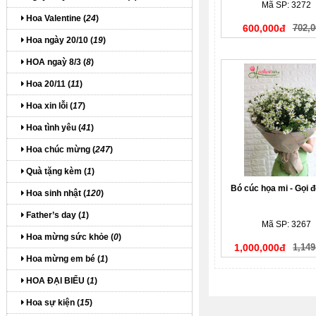
Mã SP: 3272
Hoa Valentine (
24
)
600,000đ
702,0
Hoa ngày 20/10 (
19
)
HOA ngaỳ 8/3 (
8
)
Hoa 20/11 (
11
)
Hoa xin lỗi (
17
)
Hoa tình yêu (
41
)
Hoa chúc mừng (
247
)
Quà tặng kèm (
1
)
Bó cúc họa mi - Gọi 
Hoa sinh nhật (
120
)
Father’s day (
1
)
Mã SP: 3267
Hoa mừng sức khỏe (
0
)
1,000,000đ
1,149
Hoa mừng em bé (
1
)
HOA ĐẠI BIỂU (
1
)
Hoa sự kiện (
15
)