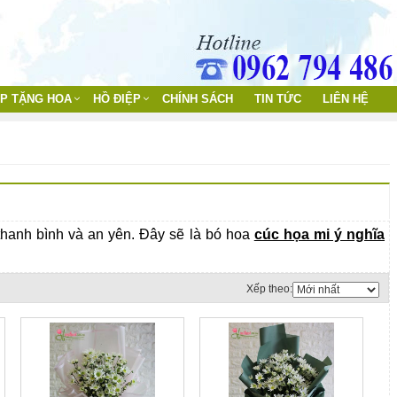
ỊP TẶNG HOA
HỒ ĐIỆP
CHÍNH SÁCH
TIN TỨC
LIÊN HỆ
hanh bình và an yên. Đây sẽ là bó hoa
cúc họa mi ý nghĩa
Xếp theo: