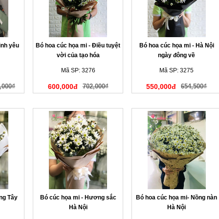
ình yêu
Bó hoa cúc họa mi - Điều tuyệt
Bó hoa cúc họa mi - Hà Nội
vời của tạo hóa
ngày đông về
Mã SP: 3276
Mã SP: 3275
,000₫
600,000đ
702,000₫
550,000đ
654,500₫
ng Tây
Bó cúc họa mi - Hương sắc
Bó hoa cúc họa mi- Nồng nàn
Hà Nội
Hà Nội