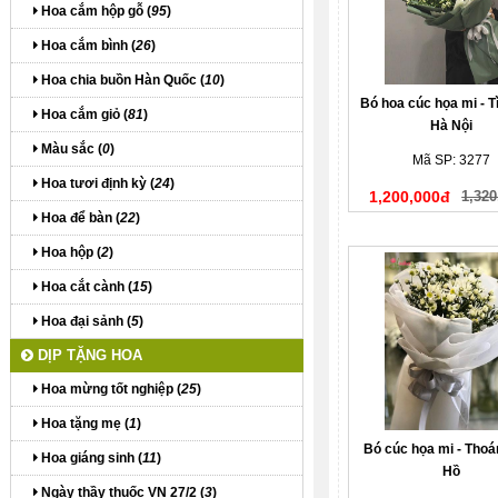
Hoa cắm hộp gỗ (
95
)
Hoa cắm bình (
26
)
Hoa chia buồn Hàn Quốc (
10
)
Bó hoa cúc họa mi - T
Hoa cắm giỏ (
81
)
Hà Nội
Màu sắc (
0
)
Mã SP: 3277
Hoa tươi định kỳ (
24
)
1,200,000đ
1,320
Hoa để bàn (
22
)
Hoa hộp (
2
)
Hoa cắt cành (
15
)
Hoa đại sảnh (
5
)
DỊP TẶNG HOA
Hoa mừng tốt nghiệp (
25
)
Hoa tặng mẹ (
1
)
Bó cúc họa mi - Thoá
Hoa giáng sinh (
11
)
Hồ
Ngày thầy thuốc VN 27/2 (
3
)