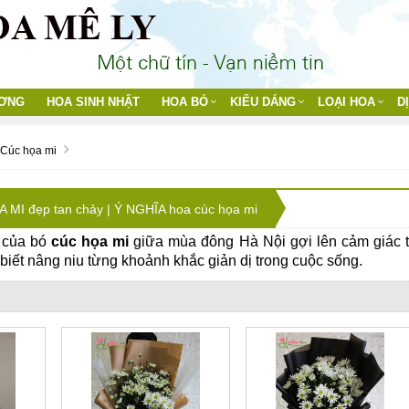
ƯƠNG
HOA SINH NHẬT
HOA BÓ
KIỂU DÁNG
LOẠI HOA
D
Cúc họa mi
 MI đẹp tan chảy | Ý NGHĨA hoa cúc họa mi
i của bó
cúc họa mi
giữa mùa đông Hà Nội gợi lên cảm giác t
biết nâng niu từng khoảnh khắc giản dị trong cuộc sống.