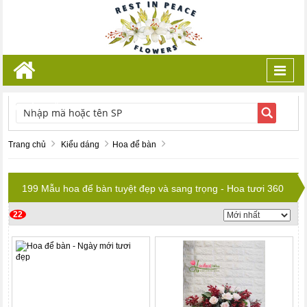
Toggl
navig
TÌM KIẾM
Trang chủ
Kiểu dáng
Hoa để bàn
199 Mẫu hoa để bàn tuyệt đẹp và sang trọng - Hoa tươi 360
22