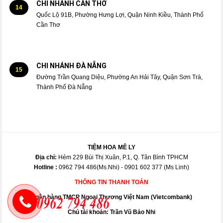
CHI NHÁNH CẦN THƠ
14
Quốc Lộ 91B, Phường Hưng Lợi, Quận Ninh Kiều, Thành Phố
Cần Thơ
CHI NHÁNH ĐÀ NẴNG
15
Đường Trần Quang Diệu, Phường An Hải Tây, Quận Sơn Trà,
Thành Phố Đà Nẵng
TIỆM HOA MÊ LY
Địa chỉ:
Hẻm 229 Bùi Thị Xuân, P.1, Q. Tân Bình TPHCM
Hotline :
0962 794 486(Ms.Nhi) - 0901 602 377 (Ms Linh)
THÔNG TIN THANH TOÁN
Ngân hàng TMCP Ngoại Thương Việt Nam (Vietcombank)
Chủ tài khoản: Trần Vũ Bảo Nhi