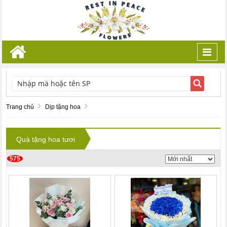
Toggl
navig
TÌM KIẾM
Trang chủ
Dịp tặng hoa
Quà tặng hoa tươi
575