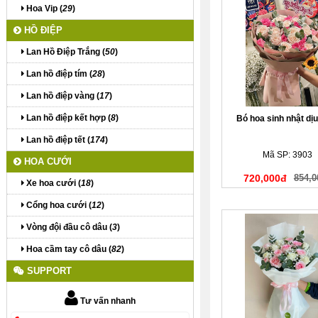
Hoa Vip (
29
)
HỒ ĐIỆP
Lan Hồ Điệp Trắng (
50
)
Lan hồ điệp tím (
28
)
Lan hồ điệp vàng (
17
)
Lan hồ điệp kết hợp (
8
)
Bó hoa sinh nhật dịu
Lan hồ điệp tết (
174
)
Mã SP: 3903
HOA CƯỚI
720,000đ
854,0
Xe hoa cưới (
18
)
Cổng hoa cưới (
12
)
Vòng đội đầu cô dâu (
3
)
Hoa cầm tay cô dâu (
82
)
SUPPORT
Tư vấn nhanh