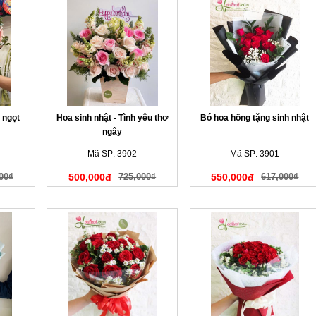
 ngọt
Hoa sinh nhật - Tình yêu thơ
Bó hoa hồng tặng sinh nhật
ngây
Mã SP: 3902
Mã SP: 3901
00₫
500,000đ
725,000₫
550,000đ
617,000₫