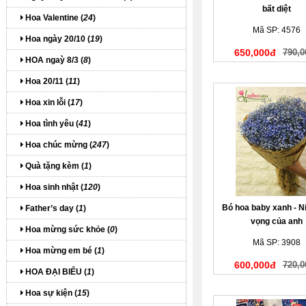
bất diệt
Hoa Valentine (
24
)
Mã SP: 4576
Hoa ngày 20/10 (
19
)
650,000đ
790,0
HOA ngaỳ 8/3 (
8
)
Hoa 20/11 (
11
)
Hoa xin lỗi (
17
)
Hoa tình yêu (
41
)
Hoa chúc mừng (
247
)
Quà tặng kèm (
1
)
Hoa sinh nhật (
120
)
Bó hoa baby xanh - N
Father’s day (
1
)
vọng của anh
Hoa mừng sức khỏe (
0
)
Mã SP: 3908
Hoa mừng em bé (
1
)
600,000đ
720,0
HOA ĐẠI BIỂU (
1
)
Hoa sự kiện (
15
)