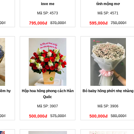
love me
tình mộng mơ
Mã SP: 4573
Mã SP: 4571
00₫
795,000đ
870,000₫
595,000đ
750,000₫
iềm hy
Hộp hoa hồng phong cách Hàn
Bó baby hồng phớt nhẹ nhàng
Quốc
Mã SP: 3907
Mã SP: 3906
00₫
500,000đ
575,000₫
500,000đ
580,000₫