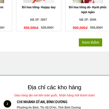
 em
Bó hoa hồng- Happy day
Bó hoa hồng đỏ- Hạnh phúc
ngọt ngào
Mã SP: 3897
Mã SP: 3896
00₫
450,000đ
529,000₫
500,000đ
555,000₫
Xem thêm
Địa chỉ các kho hàng
Giao hàng tận nơi trên toàn quốc. Nhận hàng mới thanh toán!
CHI NHÁNH DĨ AN, BÌNH DƯƠNG
2
Phường An Bình, Thị Xã Dĩ An, Tỉnh Bình Dương