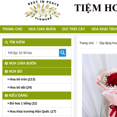
TRANG CHỦ
HOA CHIA BUỒN
GIỎ TRÁI CÂY
HOA KHAI TR
TÌM KIẾM
Trang chủ
Dịp tặng ho
HOA CHIA BUỒN
HOA BÓ
Hoa bó tròn (
213
)
Hoa bó dài (
24
)
KIỂU DÁNG
Bó hoa 1 bông (
11
)
Hoa khai trương Hàn Quốc (
17
)