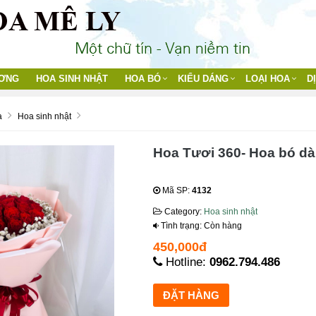
ƯƠNG
HOA SINH NHẬT
HOA BÓ
KIỂU DÁNG
LOẠI HOA
D
a
Hoa sinh nhật
Hoa Tươi 360- Hoa bó dà
Mã SP:
4132
Category:
Hoa sinh nhật
Tình trạng: Còn hàng
450,000đ
Hotline:
0962.794.486