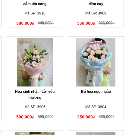
đắm tim nàng
đêm nay
Mã SP: 3910
Mã SP: 3909
380,000đ
440,000₫
550,000đ
826,000₫
Hoa sinh nhật - Lời yêu
Bó hoa ngọt ngào
thương
Mã SP: 3905
Mã SP: 3904
500,000đ
555,000₫
350,000đ
590,000₫