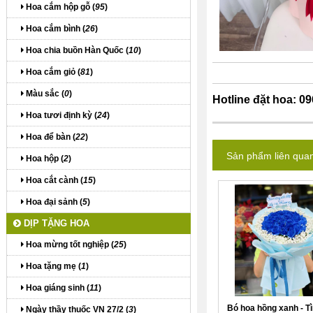
Hoa cắm hộp gỗ (
95
)
Hoa cắm bình (
26
)
Hoa chia buồn Hàn Quốc (
10
)
Hoa cắm giỏ (
81
)
Màu sắc (
0
)
Hotline
đặt hoa
: 0
Hoa tươi định kỳ (
24
)
Hoa để bàn (
22
)
Sản phẩm liên qua
Hoa hộp (
2
)
Hoa cắt cành (
15
)
Hoa đại sảnh (
5
)
DỊP TẶNG HOA
Hoa mừng tốt nghiệp (
25
)
Hoa tặng mẹ (
1
)
Hoa giáng sinh (
11
)
Bó hoa hồng xanh - T
Ngày thầy thuốc VN 27/2 (
3
)