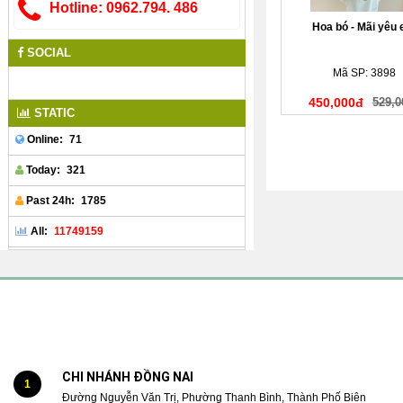
Hotline: 0962.794. 486
Hoa bó - Mãi yêu
SOCIAL
Mã SP: 3898
450,000đ
529,0
STATIC
71
Online:
321
Today:
1785
Past 24h:
11749159
All:
CHI NHÁNH ĐỒNG NAI
1
Đường Nguyễn Văn Trị, Phường Thanh Bình, Thành Phố Biên