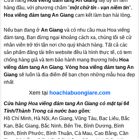
Cửa hàng
Hoa viếng đám tang An Giang
lấy uy tín làm
hàng đầu, với phương châm "
một chữ tín - vạn niềm tin
",
Hoa viếng đám tang An Giang
cam kết làm bạn hài lòng.
Nếu bạn đang ở
An Giang
và có nhu cầu mua Hoa viếng
đám tang, Bạn đừng ngại khoảng cách xa, chúng tôi sẽ cử
nhân viên trở tới tận nơi cho quý khách hàng. Tất cả các
sản phẩm đăng tải trên website đều là hình thực tế, có tem
chống hàng giả và tem bảo hành mang thương hiệu
Hoa
viếng đám tang An Giang
.
Vòng hoa viếng đám tang An
Giang
sẽ luôn là địa điểm để bạn chọn những mẫu hoa đẹp
nhất
Xem tại
hoachiabuongiare.com
Cửa hàng Hoa viếng đám tang An Giang có mặt tại 64
Tỉnh/Thành Trong cả nước bao gồm:
Hồ Chí Minh, Hà Nội, An Giang, Vũng Tàu, Bạc Liêu, Bắc
Kạn, Bắc Giang, Bắc Ninh, Bến Tre, Bình Dương, Bình
Định, Bình Phước, Bình Thuận, Cà Mau, Cao Bằng, Cần