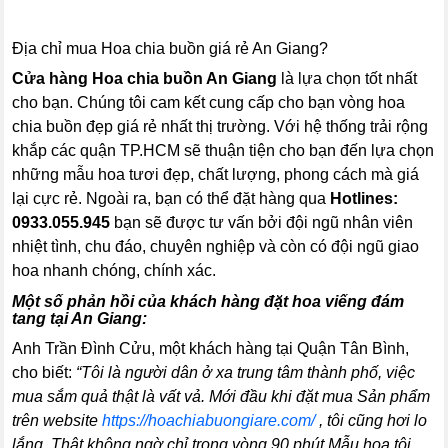
Địa chỉ mua Hoa chia buồn giá rẻ An Giang?
Cửa hàng Hoa chia buồn An Giang
là lựa chọn tốt nhất
cho bạn. Chúng tôi cam kết cung cấp cho bạn vòng hoa
chia buồn đẹp giá rẻ nhất thị trường. Với hệ thống trải rộng
khắp các quận TP.HCM sẽ thuận tiện cho bạn đến lựa chọn
những mẫu hoa tươi đẹp, chất lượng, phong cách mà giá
lại cực rẻ. Ngoài ra, bạn có thể đặt hàng qua
Hotlines:
0933.055.945
bạn sẽ được tư vấn bởi đội ngũ nhân viên
nhiệt tình, chu đáo, chuyên nghiệp và còn có đội ngũ giao
hoa nhanh chóng, chính xác.
Một số phản hồi của khách hàng đặt hoa viếng đám
tang tại An Giang:
Anh Trần Đình Cửu, một khách hàng tại Quận Tân Bình,
cho biết:
“Tôi là người dân ở xa trung tâm thành phố, việc
mua sắm quả thật là vất vả. Mới đầu khi đặt mua Sản phẩm
trên website
https://hoachiabuongiare.com/
, tôi cũng hơi lo
lắng. Thật không ngờ chỉ trong vòng 90 phút Mẫu hoa tôi