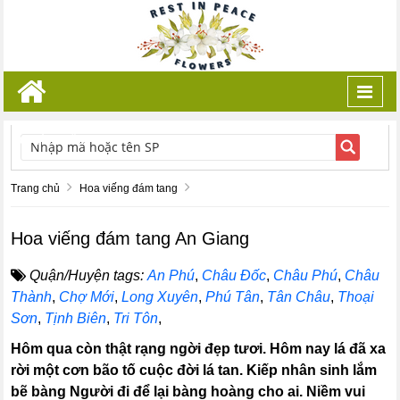
Toggl
navig
TÌM KIẾM
Trang chủ
Hoa viếng đám tang
Hoa viếng đám tang An Giang
Quận/Huyện tags:
An Phú
,
Châu Đốc
,
Châu Phú
,
Châu
Thành
,
Chợ Mới
,
Long Xuyên
,
Phú Tân
,
Tân Châu
,
Thoại
Sơn
,
Tịnh Biên
,
Tri Tôn
,
Hôm qua còn thật rạng ngời đẹp tươi. Hôm nay lá đã xa
rời một cơn bão tố cuộc đời lá tan. Kiếp nhân sinh lắm
bẽ bàng Người đi để lại bàng hoàng cho ai. Niềm vui