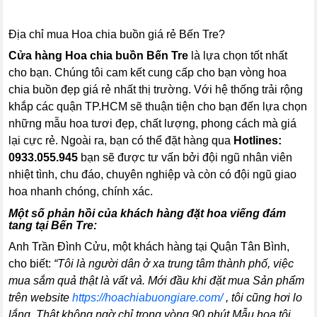
Địa chỉ mua Hoa chia buồn giá rẻ Bến Tre?
Cửa hàng Hoa chia buồn Bến Tre
là lựa chọn tốt nhất
cho bạn. Chúng tôi cam kết cung cấp cho bạn vòng hoa
chia buồn đẹp giá rẻ nhất thị trường. Với hệ thống trải rộng
khắp các quận TP.HCM sẽ thuận tiện cho bạn đến lựa chọn
những mẫu hoa tươi đẹp, chất lượng, phong cách mà giá
lại cực rẻ. Ngoài ra, bạn có thể đặt hàng qua
Hotlines:
0933.055.945
bạn sẽ được tư vấn bởi đội ngũ nhân viên
nhiệt tình, chu đáo, chuyên nghiệp và còn có đội ngũ giao
hoa nhanh chóng, chính xác.
Một số phản hồi của khách hàng đặt hoa viếng đám
tang tại Bến Tre:
Anh Trần Đình Cửu, một khách hàng tại Quận Tân Bình,
cho biết:
“Tôi là người dân ở xa trung tâm thành phố, việc
mua sắm quả thật là vất vả. Mới đầu khi đặt mua Sản phẩm
trên website
https://hoachiabuongiare.com/
, tôi cũng hơi lo
lắng. Thật không ngờ chỉ trong vòng 90 phút Mẫu hoa tôi