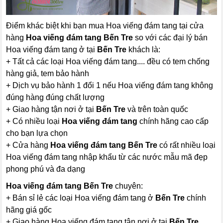
Điểm khác biệt khi bạn mua Hoa viếng đám tang tại cửa
hàng
Hoa viếng đám tang Bến Tre
so với các đại lý bán
Hoa viếng đám tang ở tại
Bến Tre
khách là:
+ Tất cả các loại Hoa viếng đám tang.... đều có tem chống
hàng giả, tem bảo hành
+ Dịch vụ bảo hành 1 đổi 1 nếu Hoa viếng đám tang không
đúng hàng đúng chất lượng
+ Giao hàng tận nơi ở tại
Bến Tre
và trên toàn quốc
+ Có nhiều loại
Hoa viếng đám tang
chính hãng cao cấp
cho bạn lựa chọn
+ Cửa hàng
Hoa viếng đám tang Bến Tre
có rất nhiều loại
Hoa viếng đám tang nhập khẩu từ các nước mẫu mã đẹp
phong phú và đa dạng
Hoa viếng đám tang Bến Tre
chuyên:
+ Bán sỉ lẻ các loại Hoa viếng đám tang ở
Bến Tre
chính
hãng giá gốc
+ Giao hàng Hoa viếng đám tang tận nơi ở tại
Bến Tre