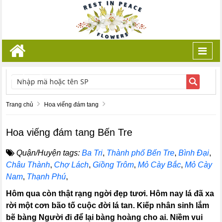
Toggl
navig
TÌM KIẾM
Trang chủ
Hoa viếng đám tang
Hoa viếng đám tang Bến Tre
Quận/Huyện tags:
Ba Tri
,
Thành phố Bến Tre
,
Bình Đại
,
Châu Thành
,
Chợ Lách
,
Giồng Trôm
,
Mỏ Cày Bắc
,
Mỏ Cày
Nam
,
Thạnh Phú
,
Hôm qua còn thật rạng ngời đẹp tươi. Hôm nay lá đã xa
rời một cơn bão tố cuộc đời lá tan. Kiếp nhân sinh lắm
bẽ bàng Người đi để lại bàng hoàng cho ai. Niềm vui