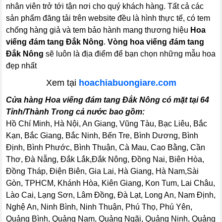
nhân viên trở tới tận nơi cho quý khách hàng. Tất cả các
sản phẩm đăng tải trên website đều là hình thực tế, có tem
chống hàng giả và tem bảo hành mang thương hiệu
Hoa
viếng đám tang Đắk Nông
.
Vòng hoa viếng đám tang
Đắk Nông
sẽ luôn là địa điểm để bạn chọn những mẫu hoa
đẹp nhất
Xem tại
hoachiabuongiare.com
Cửa hàng Hoa viếng đám tang Đắk Nông có mặt tại 64
Tỉnh/Thành Trong cả nước bao gồm:
Hồ Chí Minh, Hà Nội, An Giang, Vũng Tàu, Bạc Liêu, Bắc
Kạn, Bắc Giang, Bắc Ninh, Bến Tre, Bình Dương, Bình
Định, Bình Phước, Bình Thuận, Cà Mau, Cao Bằng, Cần
Thơ, Đà Nẵng, Đắk Lắk,Đắk Nông, Đồng Nai, Biên Hòa,
Đồng Tháp, Điện Biên, Gia Lai, Hà Giang, Hà Nam,Sài
Gòn, TPHCM, Khánh Hòa, Kiên Giang, Kon Tum, Lai Châu,
Lào Cai, Lạng Sơn, Lâm Đồng, Đà Lạt, Long An, Nam Định,
Nghệ An, Ninh Bình, Ninh Thuận, Phú Thọ, Phú Yên,
Quảng Bình, Quảng Nam, Quảng Ngãi, Quảng Ninh, Quảng