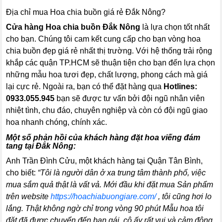
Địa chỉ mua Hoa chia buồn giá rẻ Đắk Nông?
Cửa hàng Hoa chia buồn Đắk Nông
là lựa chọn tốt nhất
cho bạn. Chúng tôi cam kết cung cấp cho bạn vòng hoa
chia buồn đẹp giá rẻ nhất thị trường. Với hệ thống trải rộng
khắp các quận TP.HCM sẽ thuận tiện cho bạn đến lựa chọn
những mẫu hoa tươi đẹp, chất lượng, phong cách mà giá
lại cực rẻ. Ngoài ra, bạn có thể đặt hàng qua
Hotlines:
0933.055.945
bạn sẽ được tư vấn bởi đội ngũ nhân viên
nhiệt tình, chu đáo, chuyên nghiệp và còn có đội ngũ giao
hoa nhanh chóng, chính xác.
Một số phản hồi của khách hàng đặt hoa viếng đám
tang tại Đắk Nông:
Anh Trần Đình Cửu, một khách hàng tại Quận Tân Bình,
cho biết:
“Tôi là người dân ở xa trung tâm thành phố, việc
mua sắm quả thật là vất vả. Mới đầu khi đặt mua Sản phẩm
trên website
https://hoachiabuongiare.com/
, tôi cũng hơi lo
lắng. Thật không ngờ chỉ trong vòng 90 phút Mẫu hoa tôi
đặt đã được chuyển đến bạn gái, cô ấy rất vui và cảm động,