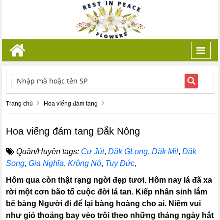
Toggl
navig
TÌM KIẾM
Trang chủ
Hoa viếng đám tang
Hoa viếng đám tang Đắk Nông
Quận/Huyện tags:
Cư Jút
,
Dăk GLong
,
Dăk Mil
,
Dăk
Song
,
Gia Nghĩa
,
Krông Nô
,
Tuy Đức
,
Hôm qua còn thật rạng ngời đẹp tươi. Hôm nay lá đã xa
rời một cơn bão tố cuộc đời lá tan. Kiếp nhân sinh lắm
bẽ bàng Người đi để lại bàng hoàng cho ai. Niềm vui
như gió thoảng bay vèo trôi theo những tháng ngày hắt