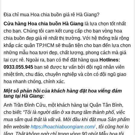
Địa chỉ mua Hoa chia buồn giá rẻ Hà Giang?
Cửa hàng Hoa chia buồn Hà Giang
là lựa chọn tốt nhất
cho bạn. Chúng tôi cam kết cung cấp cho bạn vòng hoa
chia buồn đẹp giá rẻ nhất thị trường. Với hệ thống trải rộng
khắp các quận TP.HCM sẽ thuận tiện cho bạn đến lựa chọn
những mẫu hoa tươi đẹp, chất lượng, phong cách mà giá
lại cực rẻ. Ngoài ra, bạn có thể đặt hàng qua
Hotlines:
0933.055.945
bạn sẽ được tư vấn bởi đội ngũ nhân viên
nhiệt tình, chu đáo, chuyên nghiệp và còn có đội ngũ giao
hoa nhanh chóng, chính xác.
Một số phản hồi của khách hàng đặt hoa viếng đám
tang tại Hà Giang:
Anh Trần Đình Cửu, một khách hàng tại Quận Tân Bình,
cho biết:
“Tôi là người dân ở xa trung tâm thành phố, việc
mua sắm quả thật là vất vả. Mới đầu khi đặt mua Sản phẩm
trên website
https://hoachiabuongiare.com/
, tôi cũng hơi lo
lắng. Thật không ngờ chỉ trong vòng 90 phút Mẫu hoa tôi