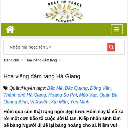
Toggl
navig
TÌM KIẾM
Trang chủ
Hoa viếng đám tang
Hoa viếng đám tang Hà Giang
Quận/Huyện tags:
Bắc Mê
,
Bắc Quang
,
Đồng Văn
,
Thành phố Hà Giang
,
Hoàng Su Phì
,
Mèo Vạc
,
Quản Bạ
,
Quang Bình
,
Vị Xuyên
,
Xín Mần
,
Yên Minh
,
Hôm qua còn thật rạng ngời đẹp tươi. Hôm nay lá đã xa
rời một cơn bão tố cuộc đời lá tan. Kiếp nhân sinh lắm
bẽ bàng Người đi để lại bàng hoàng cho ai. Niềm vui